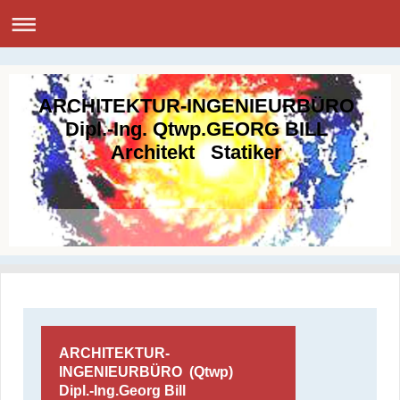
ARCHITEKTUR-INGENIEURBÜRO
Dipl.-Ing. Qtwp.GEORG BILL
Architekt Statiker
ARCHITEKTUR-
INGENIEURBÜRO (Qtwp)
Dipl.-Ing.Georg Bill